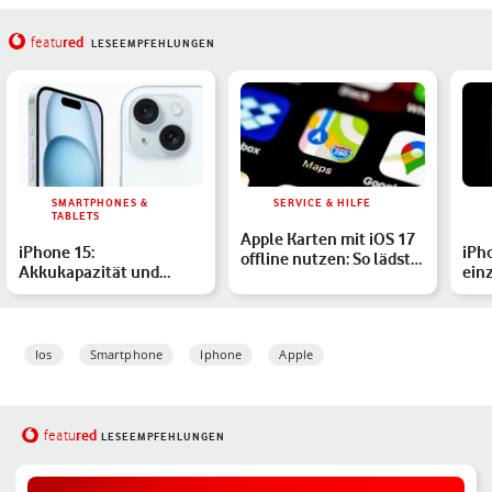
red
featu
LESEEMPFEHLUNGEN
SMARTPHONES &
SERVICE & HILFE
TABLETS
Apple Karten mit iOS 17
iPhone 15:
iPh
offline nutzen: So lädst
Akkukapazität und
ein
Du Kartenmateria…
Akkulaufzeit aller
Modelle
Ios
Smartphone
Iphone
Apple
red
featu
LESEEMPFEHLUNGEN