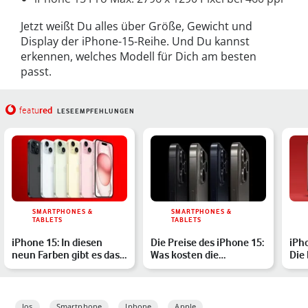
Jetzt weißt Du alles über Größe, Gewicht und
Display der iPhone-15-Reihe. Und Du kannst
erkennen, welches Modell für Dich am besten
passt.
red
featu
LESEEMPFEHLUNGEN
SMARTPHONES &
SMARTPHONES &
TABLETS
TABLETS
iPhone 15: In diesen
Die Preise des iPhone 15:
iPho
neun Farben gibt es das
Was kosten die
Die 
neue Apple-Smartphon…
verschiedenen Modelle?
Sma
Ver
Ios
Smartphone
Iphone
Apple