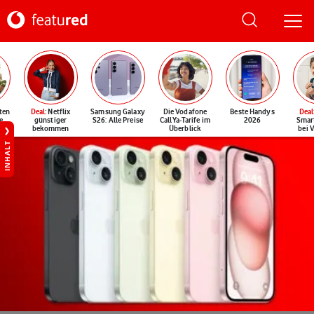
ten
Deal
: Netflix
Samsung Galaxy
Die Vodafone
Beste Handys
Deal
e
günstiger
S26: Alle Preise
CallYa-Tarife im
2026
Smar
bekommen
Überblick
bei 
INHALT