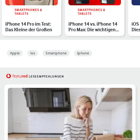
SMARTPHONES &
SMARTPHONES &
TABLETS
TABLETS
iPhone 14 Pro im Test:
iPhone 14 vs. iPhone 14
iOS 
Das Kleine der Großen
Pro Max: Die wichtigen
Die
Specs im Vergleich
das
Apple
Ios
Smartphone
Iphone
red
featu
LESEEMPFEHLUNGEN