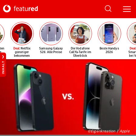
ten
Deal
: Netflix
Samsung Galaxy
Die Vodafone
Beste Handys
Deal
e
günstiger
S26: Alle Preise
CallYa-Tarife im
2026
Smar
bekommen
Überblick
bei 
INHALT
©Eigenkreation | Apple