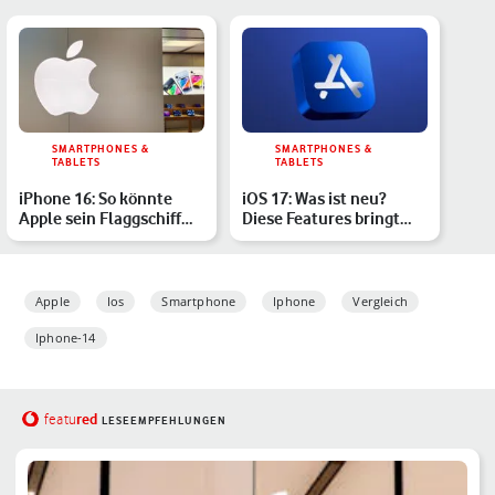
SMARTPHONES &
SMARTPHONES &
TABLETS
TABLETS
iPhone 16: So könnte
iOS 17: Was ist neu?
Apple sein Flaggschiff
Diese Features bringt
upgraden
das Update
Apple
Ios
Smartphone
Iphone
Vergleich
Iphone-14
red
featu
LESEEMPFEHLUNGEN