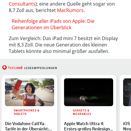
Consultants
); eine andere Quelle geht sogar von
8,7 Zoll aus, berichtet
MacRumors
.
Reihenfolge aller iPads von Apple: Die
Generationen im Überblick
Zum Vergleich: Das iPad mini 7 besitzt ein Display
mit 8,3 Zoll. Die neue Generation des kleinen
Tablets könnte also minimal größer ausfallen.
red
featu
LESEEMPFEHLUNGEN
SMARTPHONES &
GADGETS &
TABLETS
WEARABLES
Die Vodafone CallYa-
Apple Watch Ultra 4:
iOS 
Tarife in der Übersicht:
Erstes großes Redesign
Neu