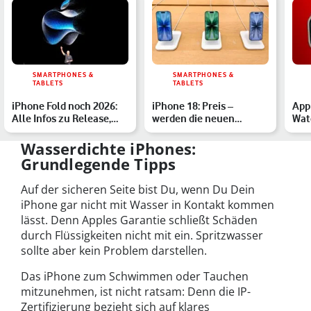
SMARTPHONES &
SMARTPHONES &
TABLETS
TABLETS
iPhone Fold noch 2026:
iPhone 18: Preis –
App
Alle Infos zu Release,
werden die neuen
Watc
Preis und Specs
Modelle teurer?
All
Out
Wasserdichte iPhones:
Grundlegende Tipps
Auf der sicheren Seite bist Du, wenn Du Dein
iPhone gar nicht mit Wasser in Kontakt kommen
lässt. Denn Apples Garantie schließt Schäden
durch Flüssigkeiten nicht mit ein. Spritzwasser
sollte aber kein Problem darstellen.
Das iPhone zum Schwimmen oder Tauchen
mitzunehmen, ist nicht ratsam: Denn die IP-
Zertifizierung bezieht sich auf klares