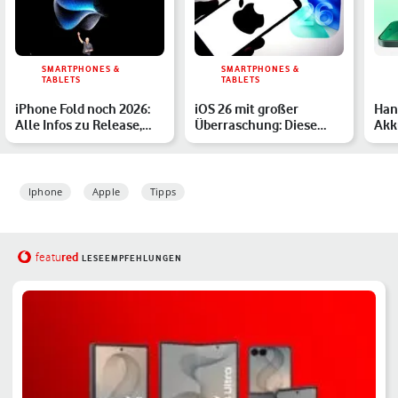
SMARTPHONES &
SMARTPHONES &
TABLETS
TABLETS
iPhone Fold noch 2026:
iOS 26 mit großer
Han
Alle Infos zu Release,
Überraschung: Diese
Akk
Preis und Specs
iPhones laden bald
Mod
schnelle…
Iphone
Apple
Tipps
red
featu
LESEEMPFEHLUNGEN