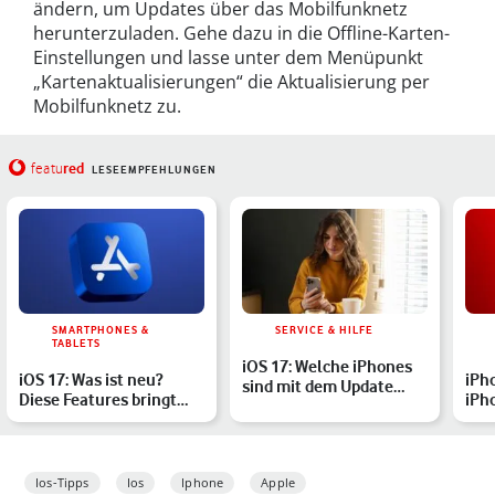
ändern, um Updates über das Mobilfunknetz
herunterzuladen. Gehe dazu in die Offline-Karten-
Einstellungen und lasse unter dem Menüpunkt
„Kartenaktualisierungen“ die Aktualisierung per
Mobilfunknetz zu.
red
featu
LESEEMPFEHLUNGEN
SMARTPHONES &
SERVICE & HILFE
TABLETS
iOS 17: Welche iPhones
iOS 17: Was ist neu?
iPh
sind mit dem Update
Diese Features bringt
iPh
kompatibel?
das Update
App
Ha
Ios-Tipps
Ios
Iphone
Apple