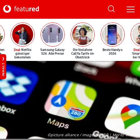
ten
Deal
: Netflix
Samsung Galaxy
Die Vodafone
Beste Handys
Deal
e
günstiger
S26: Alle Preise
CallYa-Tarife im
2026
Smar
bekommen
Überblick
bei 
INHALT
©picture alliance / imageBROKER | Moritz Wolf