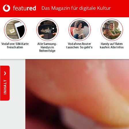
Das Magazin für digitale Kultur
Vodafone: SIM-Karte
Alle Samsung-
Vodafone-Router
Handy auf Raten
freischalten
Handys in
tauschen: So geht's
kaufen: Alle Infos
Reihenfolge
INHALT