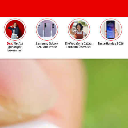
Deal
: Netflix
Samsung Galaxy
Die Vodafone CallYa-
Beste Handys 2026
günstiger
S26: Alle Preise
Tarife im Überblick
bekommen