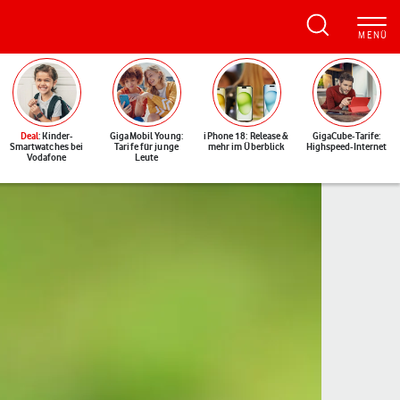
Deal
: Kinder-
GigaMobil Young:
iPhone 18: Release &
GigaCube-Tarife:
Smartwatches bei
Tarife für junge
mehr im Überblick
Highspeed-Internet
Vodafone
Leute