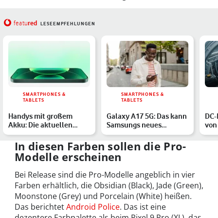
red
featu
LESEEMPFEHLUNGEN
SMARTPHONES &
SMARTPHONES &
TABLETS
TABLETS
Handys mit großem
Galaxy A17 5G: Das kann
DC-
Akku: Die aktuellen
Samsungs neues
von
Modelle im Überblick
Budget-Handy
Won
In diesen Farben sollen die Pro-
Modelle erscheinen
Bei Release sind die Pro-Modelle angeblich in vier
Farben erhältlich, die Obsidian (Black), Jade (Green),
Moonstone (Grey) und Porcelain (White) heißen.
Das berichtet
Android Police
. Das ist eine
dezentere Farbpalette als beim Pixel 9 Pro (XL), das