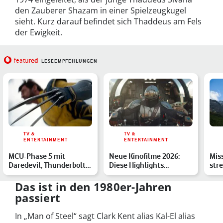
den Zauberer Shazam in einer Spielzeugkugel
sieht. Kurz darauf befindet sich Thaddeus am Fels
der Ewigkeit.
red
featu
LESEEMPFEHLUNGEN
TV &
TV &
ENTERTAINMENT
ENTERTAINMENT
MCU-Phase 5 mit
Neue Kinofilme 2026:
Miss
Daredevil, Thunderbolts
Diese Highlights
str
und Ironheart – die
erwarten Dich
Dea
Übers…
Das ist in den 1980er-Jahren
passiert
In „Man of Steel“ sagt Clark Kent alias Kal-El alias