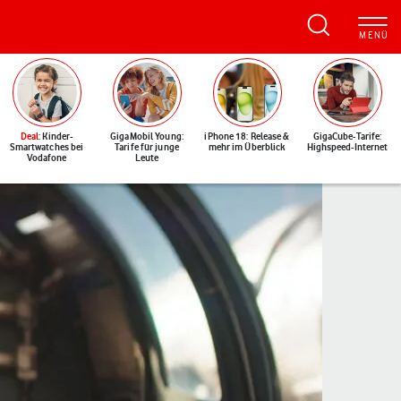
Deal
: Kinder-
GigaMobil Young:
iPhone 18: Release &
GigaCube-Tarife:
Smartwatches bei
Tarife für junge
mehr im Überblick
Highspeed-Internet
Vodafone
Leute