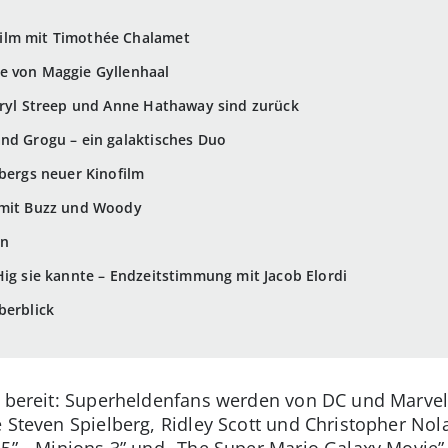
ilm mit Timothée Chalamet
e von Maggie Gyllenhaal
eryl Streep und Anne Hathaway sind zurück
nd Grogu – ein galaktisches Duo
lbergs neuer Kinofilm
m mit Buzz und Woody
en
Hig sie kannte – Endzeitstimmung mit Jacob Elordi
berblick
s bereit: Superheldenfans werden von DC und Marve
 Steven Spielberg, Ridley Scott und Christopher Nol
5”, „Minions 3” und „The Super Mario Galaxy Movie” e