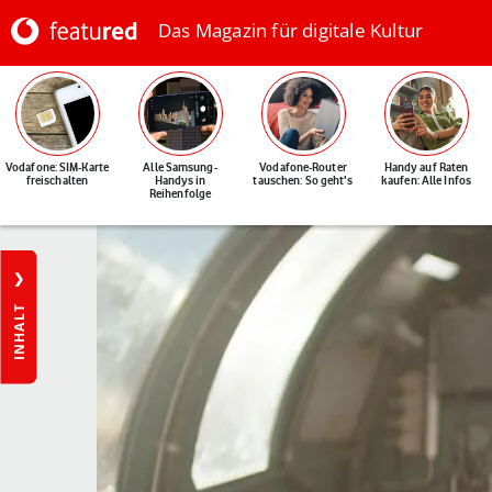
Das Magazin für digitale Kultur
Vodafone: SIM-Karte
Alle Samsung-
Vodafone-Router
Handy auf Raten
freischalten
Handys in
tauschen: So geht's
kaufen: Alle Infos
Reihenfolge
INHALT