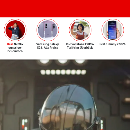
Deal
: Netflix
Samsung Galaxy
Die Vodafone CallYa-
Beste Handys 2026
günstiger
S26: Alle Preise
Tarife im Überblick
bekommen