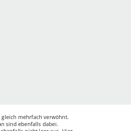
l gleich mehrfach verwöhnt.
an sind ebenfalls dabei.
benfalls nicht leer aus. Hier