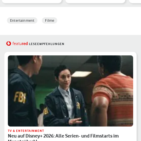
seinen Büchern
10 Streifen versüßen Dir
zwi
das F…
er…
Entertainment
Filme
red
featu
LESEEMPFEHLUNGEN
TV & ENTERTAINMENT
Neu auf Disney+ 2026: Alle Serien- und Filmstarts im