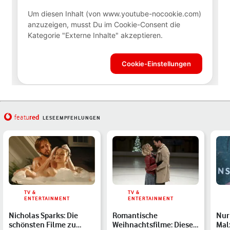
red
featu
LESEEMPFEHLUNGEN
TV &
TV &
ENTERTAINMENT
ENTERTAINMENT
Nicholas Sparks: Die
Romantische
Nur
schönsten Filme zu
Weihnachtsfilme: Diese
Mal