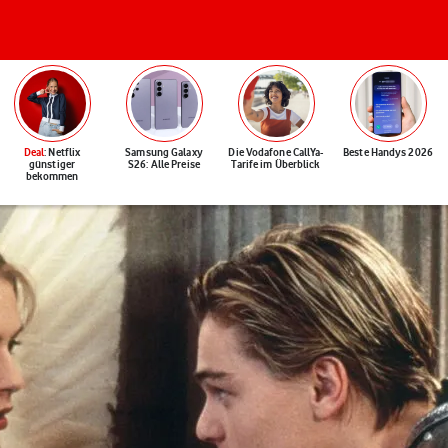
Deal
: Netflix
Samsung Galaxy
Die Vodafone CallYa-
Beste Handys 2026
günstiger
S26: Alle Preise
Tarife im Überblick
bekommen