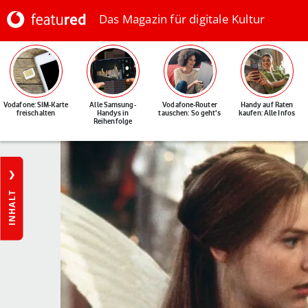
Das Magazin für digitale Kultur
Vodafone: SIM-Karte
Alle Samsung-
Vodafone-Router
Handy auf Raten
freischalten
Handys in
tauschen: So geht's
kaufen: Alle Infos
Reihenfolge
INHALT