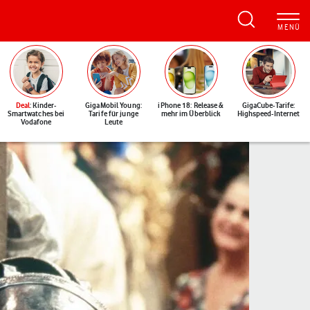
Deal
: Kinder-
GigaMobil Young:
iPhone 18: Release &
GigaCube-Tarife:
Smartwatches bei
Tarife für junge
mehr im Überblick
Highspeed-Internet
Vodafone
Leute