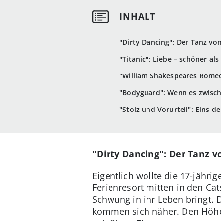
"Dirty Dancing": Der Tanz vo
"Titanic": Liebe – schöner al
"William Shakespeares Romeo 
"Bodyguard": Wenn es zwisch
"Stolz und Vorurteil": Eins d
"Dirty Dancing": Der Tanz 
Eigentlich wollte die 17-jähr
Ferienresort mitten in den Cats
Schwung in ihr Leben bringt. D
kommen sich näher. Den Höhepu