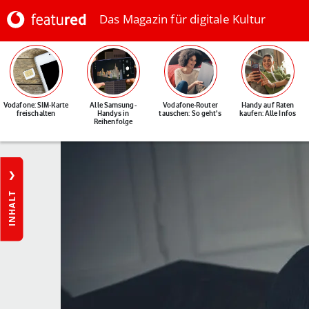
Das Magazin für digitale Kultur
Vodafone: SIM-Karte
Alle Samsung-
Vodafone-Router
Handy auf Raten
freischalten
Handys in
tauschen: So geht's
kaufen: Alle Infos
Reihenfolge
INHALT