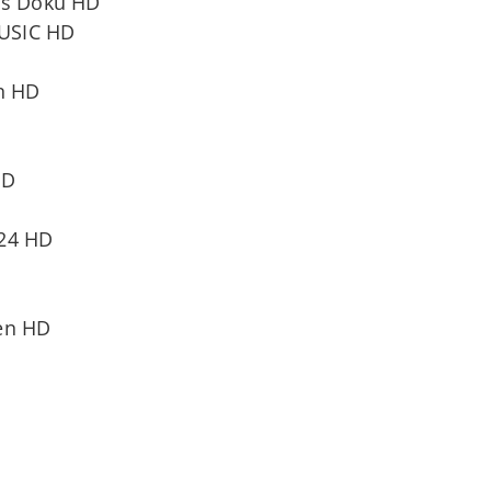
ns Doku HD
USIC HD
n HD
HD
u24 HD
en HD