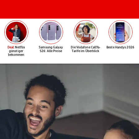
Deal
: Netflix
Samsung Galaxy
Die Vodafone CallYa-
Beste Handys 2026
günstiger
S26: Alle Preise
Tarife im Überblick
bekommen