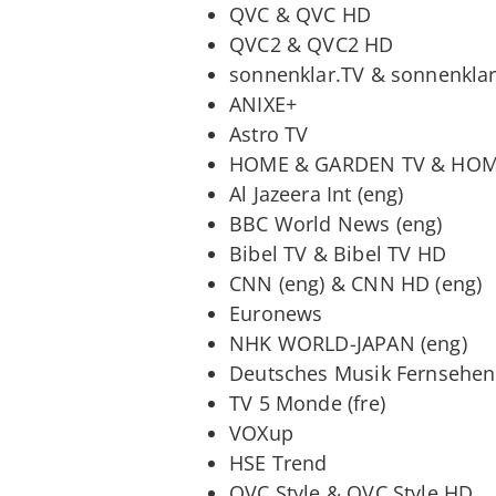
QVC & QVC HD
QVC2 & QVC2 HD
sonnenklar.TV & sonnenkla
ANIXE+
Astro TV
HOME & GARDEN TV & HOM
Al Jazeera Int (eng)
BBC World News (eng)
Bibel TV & Bibel TV HD
CNN (eng) & CNN HD (eng)
Euronews
NHK WORLD-JAPAN (eng)
Deutsches Musik Fernsehen
TV 5 Monde (fre)
VOXup
HSE Trend
QVC Style & QVC Style HD