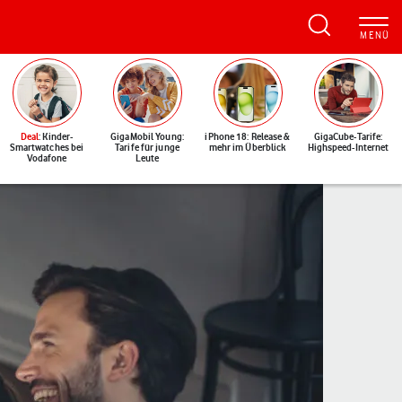
Deal
: Kinder-
GigaMobil Young:
iPhone 18: Release &
GigaCube-Tarife:
Smartwatches bei
Tarife für junge
mehr im Überblick
Highspeed-Internet
Vodafone
Leute