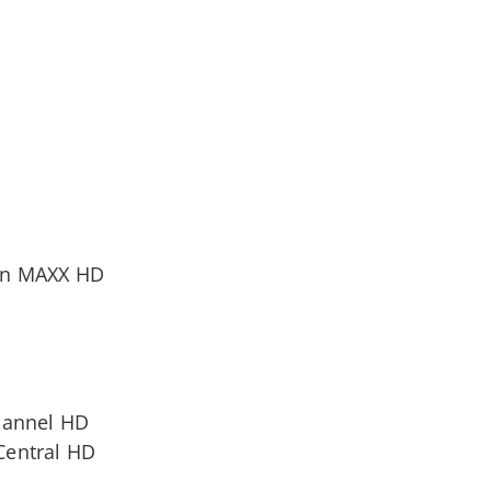
en MAXX HD
hannel HD
Central HD