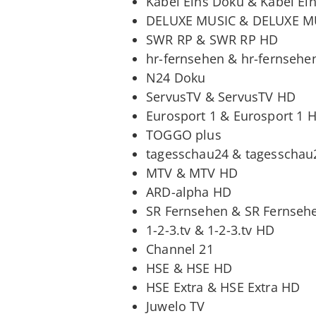
Kabel Eins Doku & Kabel Ei
DELUXE MUSIC & DELUXE M
SWR RP & SWR RP HD
hr-fernsehen & hr-fernsehe
N24 Doku
ServusTV & ServusTV HD
Eurosport 1 & Eurosport 1 
TOGGO plus
tagesschau24 & tagesscha
MTV & MTV HD
ARD-alpha HD
SR Fernsehen & SR Fernseh
1-2-3.tv & 1-2-3.tv HD
Channel 21
HSE & HSE HD
HSE Extra & HSE Extra HD
Juwelo TV