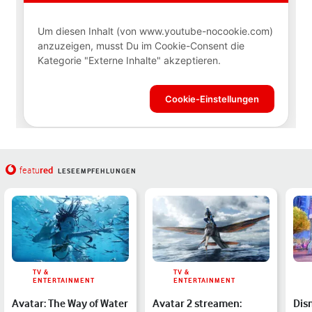
red
featu
LESEEMPFEHLUNGEN
TV &
TV &
ENTERTAINMENT
ENTERTAINMENT
Avatar: The Way of Water
Avatar 2 streamen:
Dis