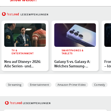
red
featu
LESEEMPFEHLUNGEN
TV &
SMARTPHONES &
ENTERTAINMENT
TABLETS
Neu auf Disney+ 2026:
Galaxy S vs. Galaxy A:
From
Alle Serien- und
Welches Samsung-
– lö
Filmstarts im
Handy passt zu Dir?
Rät
Monatsüberbl…
Streaming
Entertainment
Amazon-Prime-Video
Comedy
red
featu
LESEEMPFEHLUNGEN