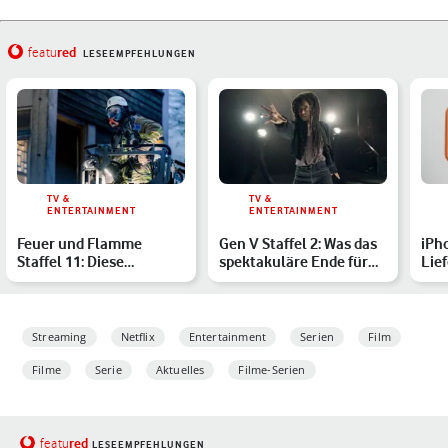
red
featu
LESEEMPFEHLUNGEN
TV &
TV &
ENTERTAINMENT
ENTERTAINMENT
Feuer und Flamme
Gen V Staffel 2: Was das
iPh
Staffel 11: Diese
spektakuläre Ende für
Lie
dramatischen Einsätze
The Boys bedeutet
kom
erwarten…
iPh
Streaming
Netflix
Entertainment
Serien
Film
Filme
Serie
Aktuelles
Filme-Serien
red
featu
LESEEMPFEHLUNGEN