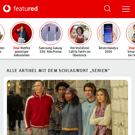
ten
Deal
: Netflix
Samsung Galaxy
Die Vodafone
Beste Handys
Deal
e
günstiger
S26: Alle Preise
CallYa-Tarife im
2026
Smar
bekommen
Überblick
bei 
ALLE ARTIKEL MIT DEM SCHLAGWORT „SERIEN“