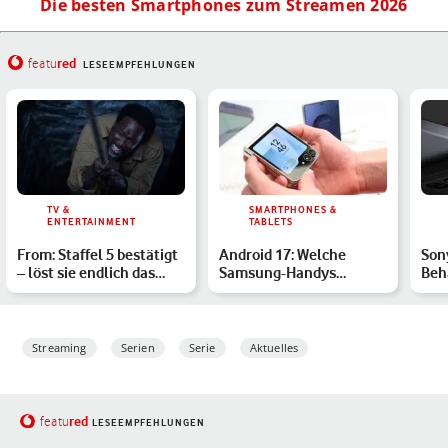
Die besten Smartphones zum Streamen 2026
red
featu
LESEEMPFEHLUNGEN
TV &
SMARTPHONES &
ENTERTAINMENT
TABLETS
From: Staffel 5 bestätigt
Android 17: Welche
Sony
– löst sie endlich das
Samsung-Handys
Beh
Rätsel um den Ma…
erhalten das Update?
Rei
Streaming
Serien
Serie
Aktuelles
red
featu
LESEEMPFEHLUNGEN