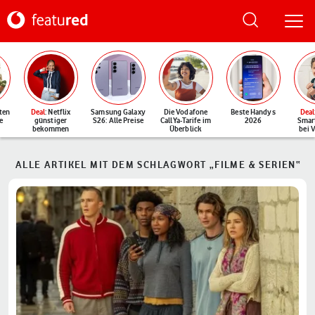
ten
Deal
: Netflix
Samsung Galaxy
Die Vodafone
Beste Handys
Deal
e
günstiger
S26: Alle Preise
CallYa-Tarife im
2026
Smar
bekommen
Überblick
bei 
ALLE ARTIKEL MIT DEM SCHLAGWORT „FILME & SERIEN“