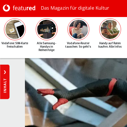
Das Magazin für digitale Kultur
Vodafone: SIM-Karte
Alle Samsung-
Vodafone-Router
Handy auf Raten
freischalten
Handys in
tauschen: So geht's
kaufen: Alle Infos
Reihenfolge
INHALT