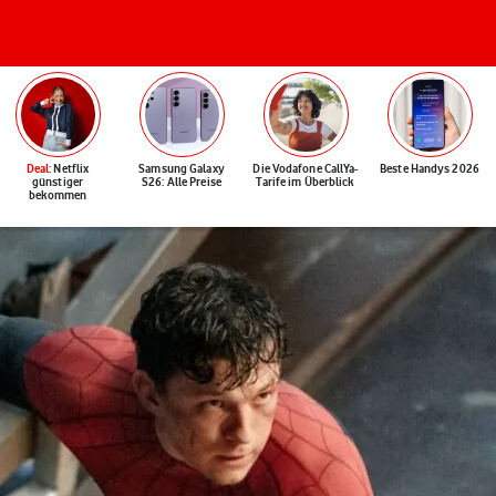
Deal
: Netflix
Samsung Galaxy
Die Vodafone CallYa-
Beste Handys 2026
günstiger
S26: Alle Preise
Tarife im Überblick
bekommen