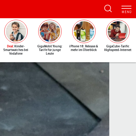
Deal
: Kinder-
GigaMobil Young:
iPhone 18: Release &
GigaCube-Tarife:
Smartwatches bei
Tarife für junge
mehr im Überblick
Highspeed-Internet
Vodafone
Leute