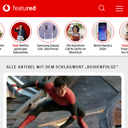
ten
Deal
: Netflix
Samsung Galaxy
Die Vodafone
Beste Handys
Deal
e
günstiger
S26: Alle Preise
CallYa-Tarife im
2026
Smar
bekommen
Überblick
bei 
ALLE ARTIKEL MIT DEM SCHLAGWORT „REIHENFOLGE“