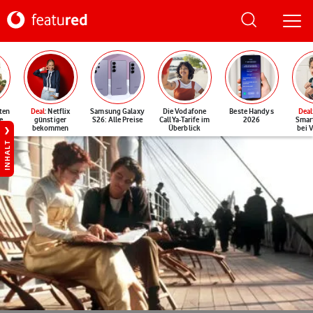
ten
Deal
: Netflix
Samsung Galaxy
Die Vodafone
Beste Handys
Deal
e
günstiger
S26: Alle Preise
CallYa-Tarife im
2026
Smar
bekommen
Überblick
bei 
INHALT