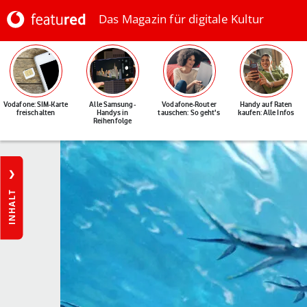
Das Magazin für digitale Kultur
Vodafone: SIM-Karte
Alle Samsung-
Vodafone-Router
Handy auf Raten
freischalten
Handys in
tauschen: So geht's
kaufen: Alle Infos
Reihenfolge
INHALT