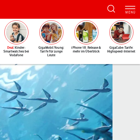
Deal
: Kinder-
GigaMobil Young:
iPhone 18: Release &
GigaCube-Tarife:
Smartwatches bei
Tarife für junge
mehr im Überblick
Highspeed-Internet
Vodafone
Leute