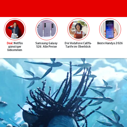
Deal
: Netflix
Samsung Galaxy
Die Vodafone CallYa-
Beste Handys 2026
günstiger
S26: Alle Preise
Tarife im Überblick
bekommen