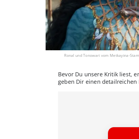
Ronal und Tonowari vom Metkayina-Sta
Bevor Du unsere Kritik liest,
geben Dir einen detailreichen E