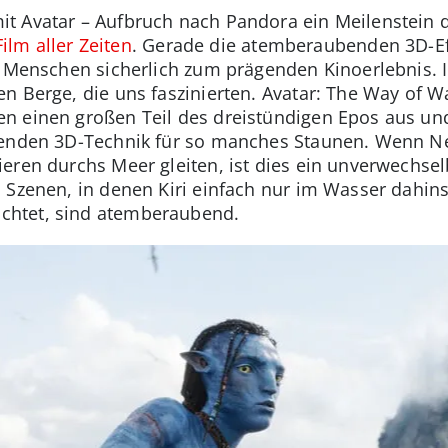
t Avatar – Aufbruch nach Pandora ein Meilenstein d
Film aller Zeiten
. Gerade die atemberaubenden 3D-Ef
e Menschen sicherlich zum prägenden Kinoerlebnis. I
en Berge, die uns faszinierten. Avatar: The Way of 
n einen großen Teil des dreistündigen Epos aus und
erenden 3D-Technik für so manches Staunen. Wenn 
eren durchs Meer gleiten, ist dies ein unverwechsel
 Szenen, in denen Kiri einfach nur im Wasser dahin
htet, sind atemberaubend.