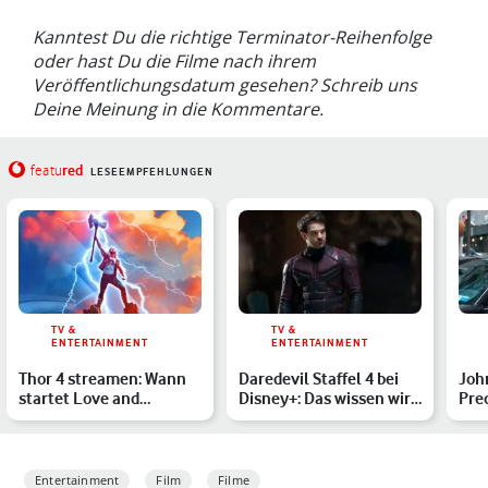
Kanntest Du die richtige Terminator-Reihenfolge
oder hast Du die Filme nach ihrem
Veröffentlichungsdatum gesehen? Schreib uns
Deine Meinung in die Kommentare.
red
featu
LESEEMPFEHLUNGEN
TV &
TV &
ENTERTAINMENT
ENTERTAINMENT
Thor 4 streamen: Wann
Daredevil Staffel 4 bei
Joh
startet Love and
Disney+: Das wissen wir
Pre
Thunder im Heimkino?
über Born Again
erz
Entertainment
Film
Filme