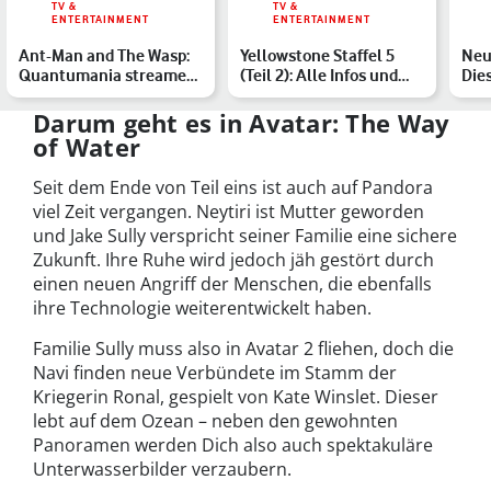
TV &
TV &
ENTERTAINMENT
ENTERTAINMENT
Ant-Man and The Wasp:
Yellowstone Staffel 5
Neu
Quantumania streamen
(Teil 2): Alle Infos und
Die
– Der Marvel-Film im H…
Streaming-Optionen
erw
Darum geht es in Avatar: The Way
of Water
Seit dem Ende von Teil eins ist auch auf Pandora
viel Zeit vergangen. Neytiri ist Mutter geworden
und Jake Sully verspricht seiner Familie eine sichere
Zukunft. Ihre Ruhe wird jedoch jäh gestört durch
einen neuen Angriff der Menschen, die ebenfalls
ihre Technologie weiterentwickelt haben.
Familie Sully muss also in Avatar 2 fliehen, doch die
Navi finden neue Verbündete im Stamm der
Kriegerin Ronal, gespielt von Kate Winslet. Dieser
lebt auf dem Ozean – neben den gewohnten
Panoramen werden Dich also auch spektakuläre
Unterwasserbilder verzaubern.