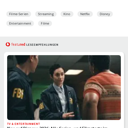
Filme-Serien
Streaming
Kino
Netflix
Disney
Entertainment
Filme
red
featu
LESEEMPFEHLUNGEN
TV & ENTERTAINMENT