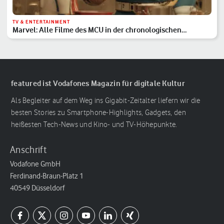
TV & ENTERTAINMENT
Marvel: Alle Filme des MCU in der chronologischen
Reihenfolge
featured ist Vodafones Magazin für digitale Kultur
Als Begleiter auf dem Weg ins Gigabit-Zeitalter liefern wir die
besten Stories zu Smartphone-Highlights, Gadgets, den
heißesten Tech-News und Kino- und TV-Höhepunkte.
Anschrift
Vodafone GmbH
Ferdinand-Braun-Platz 1
40549 Düsseldorf