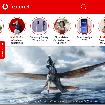
ten
Deal
: Netflix
Samsung Galaxy
Die Vodafone
Beste Handys
Deal
e
günstiger
S26: Alle Preise
CallYa-Tarife im
2026
Smar
bekommen
Überblick
bei 
INHALT
©Walt Disney Studios Motion Pictures /Courtesy Everett Collection