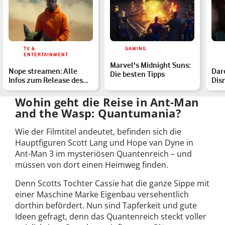
TV &
GAMING
ENTERTAINMENT
Marvel's Midnight Suns:
Nope streamen: Alle
Dare
Die besten Tipps
Infos zum Release des
Dis
Jordan-Peele-Schockers
übe
Wohin geht die Reise in Ant-Man
and the Wasp: Quantumania?
Wie der Filmtitel andeutet, befinden sich die
Hauptfiguren Scott Lang und Hope van Dyne in
Ant-Man 3 im mysteriösen Quantenreich – und
müssen von dort einen Heimweg finden.
Denn Scotts Tochter Cassie hat die ganze Sippe mit
einer Maschine Marke Eigenbau versehentlich
dorthin befördert. Nun sind Tapferkeit und gute
Ideen gefragt, denn das Quantenreich steckt voller