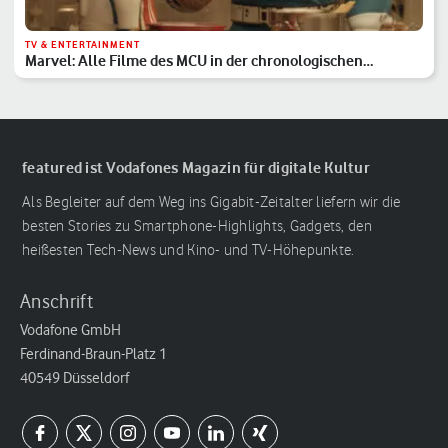
TV & ENTERTAINMENT
Marvel: Alle Filme des MCU in der chronologischen
Reihenfolge
featured ist Vodafones Magazin für digitale Kultur
Als Begleiter auf dem Weg ins Gigabit-Zeitalter liefern wir die
besten Stories zu Smartphone-Highlights, Gadgets, den
heißesten Tech-News und Kino- und TV-Höhepunkte.
Anschrift
Vodafone GmbH
Ferdinand-Braun-Platz 1
40549 Düsseldorf