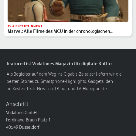
TV & ENTERTAINMENT
Marvel: Alle Filme des MCU in der chronologischen
Reihenfolge
featured ist Vodafones Magazin für digitale Kultur
Als Begleiter auf dem Weg ins Gigabit-Zeitalter liefern wir die
besten Stories zu Smartphone-Highlights, Gadgets, den
heißesten Tech-News und Kino- und TV-Höhepunkte.
Anschrift
Vodafone GmbH
Ferdinand-Braun-Platz 1
40549 Düsseldorf