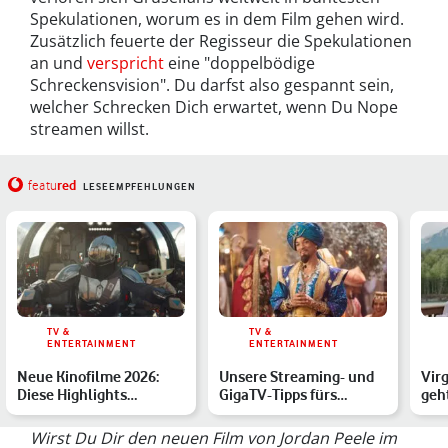
Spekulationen, worum es in dem Film gehen wird.
Zusätzlich feuerte der Regisseur die Spekulationen
an und
verspricht
eine "doppelbödige
Schreckensvision". Du darfst also gespannt sein,
welcher Schrecken Dich erwartet, wenn Du Nope
streamen willst.
red
featu
LESEEMPFEHLUNGEN
TV &
TV &
ENTERTAINMENT
ENTERTAINMENT
Neue Kinofilme 2026:
Unsere Streaming- und
Virg
Diese Highlights
GigaTV-Tipps fürs
geh
erwarten Dich
Wochenende
wei
Wirst Du Dir den neuen Film von Jordan Peele im