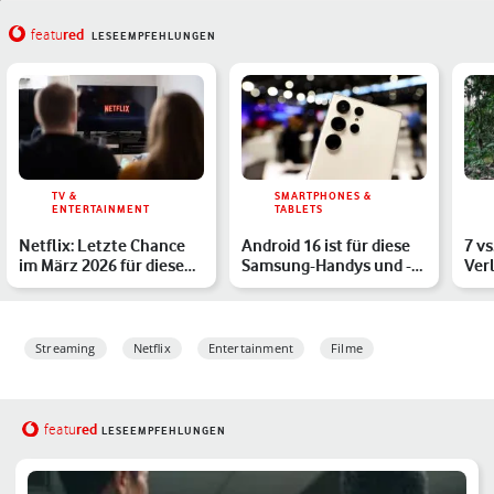
red
featu
LESEEMPFEHLUNGEN
TV &
SMARTPHONES &
ENTERTAINMENT
TABLETS
Netflix: Letzte Chance
Android 16 ist für diese
7 vs
im März 2026 für diese
Samsung-Handys und -
Ver
Serien & Filme
Tablets erschienen
Min
Streaming
Netflix
Entertainment
Filme
red
featu
LESEEMPFEHLUNGEN