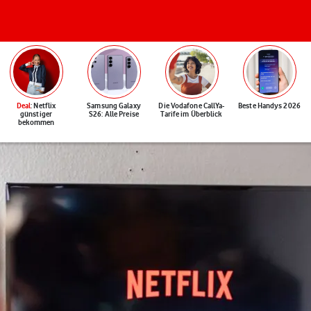
Deal
: Netflix
Samsung Galaxy
Die Vodafone CallYa-
Beste Handys 2026
günstiger
S26: Alle Preise
Tarife im Überblick
bekommen