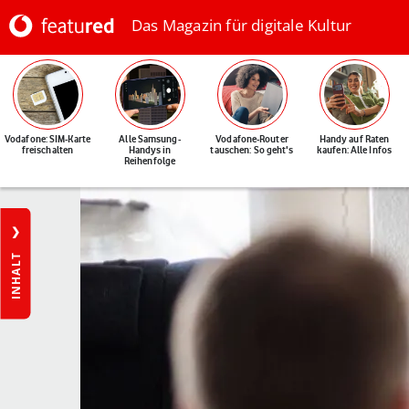
Das Magazin für digitale Kultur
Vodafone: SIM-Karte
Alle Samsung-
Vodafone-Router
Handy auf Raten
freischalten
Handys in
tauschen: So geht's
kaufen: Alle Infos
Reihenfolge
INHALT