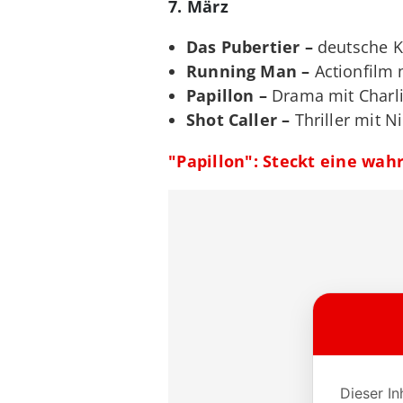
7. März
Das Pubertier –
deutsche Ko
Running Man –
Actionfilm 
Papillon –
Drama mit Charl
Shot Caller –
Thriller mit N
"Papillon": Steckt eine wa