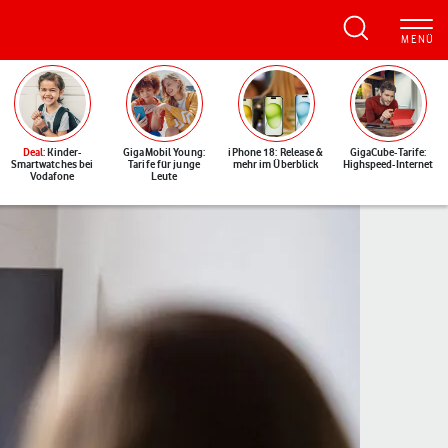
Deal
: Kinder-
GigaMobil Young:
iPhone 18: Release &
GigaCube-Tarife:
Smartwatches bei
Tarife für junge
mehr im Überblick
Highspeed-Internet
Vodafone
Leute