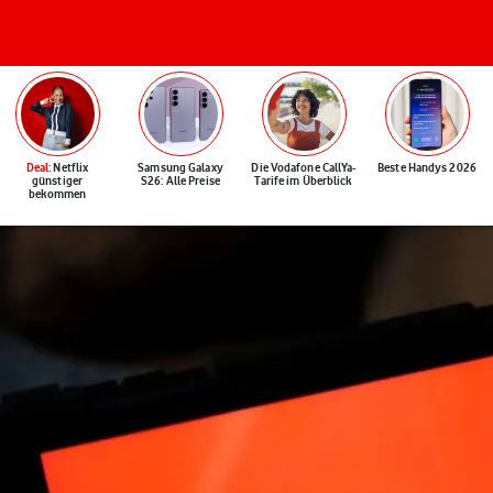
Deal
: Netflix
Samsung Galaxy
Die Vodafone CallYa-
Beste Handys 2026
günstiger
S26: Alle Preise
Tarife im Überblick
bekommen