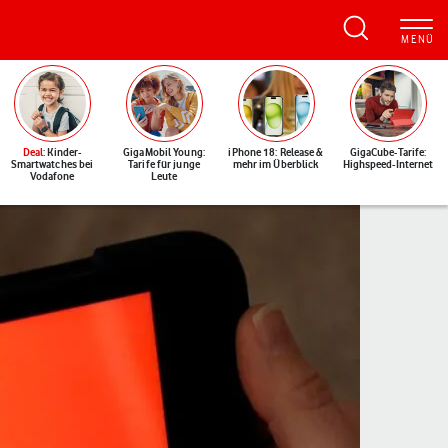
Deal
: Kinder-
GigaMobil Young:
iPhone 18: Release &
GigaCube-Tarife:
Smartwatches bei
Tarife für junge
mehr im Überblick
Highspeed-Internet
Vodafone
Leute