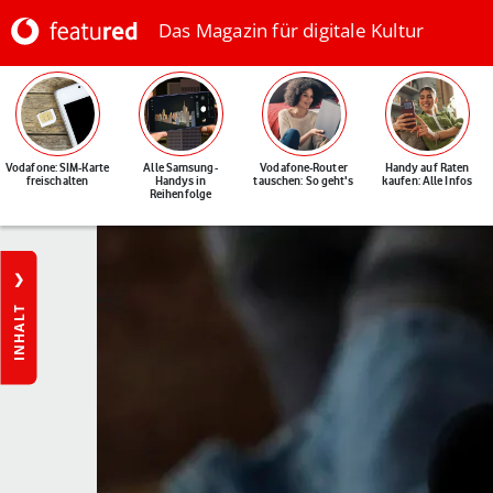
Das Magazin für digitale Kultur
Vodafone: SIM-Karte
Alle Samsung-
Vodafone-Router
Handy auf Raten
freischalten
Handys in
tauschen: So geht's
kaufen: Alle Infos
Reihenfolge
INHALT