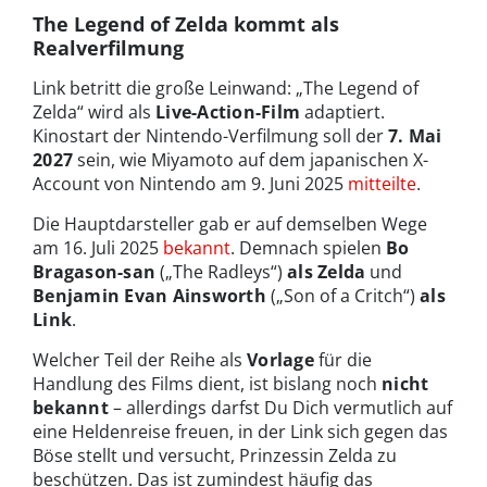
The Legend of Zelda kommt als
Realverfilmung
Link betritt die große Leinwand: „The Legend of
Zelda“ wird als
Live-Action-Film
adaptiert.
Kinostart der Nintendo-Verfilmung soll der
7. Mai
2027
sein, wie Miyamoto auf dem japanischen X-
Account von Nintendo am 9. Juni 2025
mitteilte
.
Die Hauptdarsteller gab er auf demselben Wege
am 16. Juli 2025
bekannt
. Demnach spielen
Bo
Bragason-san
(„The Radleys“)
als Zelda
und
Benjamin Evan Ainsworth
(„Son of a Critch“)
als
Link
.
Welcher Teil der Reihe als
Vorlage
für die
Handlung des Films dient, ist bislang noch
nicht
bekannt
– allerdings darfst Du Dich vermutlich auf
eine Heldenreise freuen, in der Link sich gegen das
Böse stellt und versucht, Prinzessin Zelda zu
beschützen. Das ist zumindest häufig das