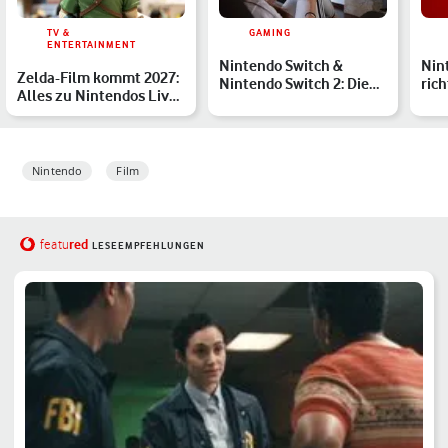
TV &
GAMING
ENTERTAINMENT
Nintendo Switch &
Nin
Zelda-Film kommt 2027:
Nintendo Switch 2: Die
ric
Alles zu Nintendos Live-
besten Spiele für
nac
Action-Adaption
Erwach…
Nintendo
Film
red
featu
LESEEMPFEHLUNGEN