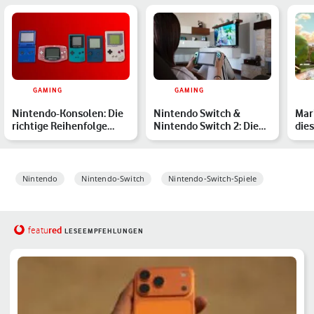
GAMING
GAMING
Nintendo-Konsolen: Die
Nintendo Switch &
Mari
richtige Reihenfolge
Nintendo Switch 2: Die
dies
nach Veröffentlichung
besten Spiele für
gew
Erwach…
Nintendo
Nintendo-Switch
Nintendo-Switch-Spiele
red
featu
LESEEMPFEHLUNGEN