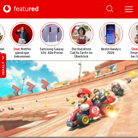
ten
Deal
: Netflix
Samsung Galaxy
Die Vodafone
Beste Handys
Deal
e
günstiger
S26: Alle Preise
CallYa-Tarife im
2026
Smar
bekommen
Überblick
bei 
INHALT
©Nintendo