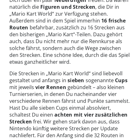
Dich über ein paar
Neuerungen
freuen. Da wären
natürlich die
Figuren und Strecken
, die Dir in
„Mario Kart World“ zur Verfügung stehen.
Außerdem sind in dem Spiel immerhin
16 frische
Routen
befahrbar, zusätzlich zu 16 Strecken aus
den bisherigen „Mario Kart“-Teilen. Dazu gehört
auch, dass Du nicht mehr nur die Rennkurse als
solche fährst, sondern auch die Wege zwischen
den Strecken. Eine schöne Idee, durch die das Spiel
etwas ganzheitlicher wird.
Die Strecken in „Mario Kart World“ sind liebevoll
gestaltet und anfangs in
sieben
sogenannte
Cups
mit jeweils
vier Rennen
gebündelt – also kleinen
Turnierserien, in denen Du nacheinander vier
verschiedene Rennen fährst und Punkte sammelst.
Hast Du alle sieben Cups einmal absolviert,
schaltest Du einen
achten mit vier zusätzlichen
Strecken
frei. Wir gehen stark davon aus, dass
Nintendo künftig weitere Strecken per Update
nachliefert. Für den Anfang sind die 32 Routen in