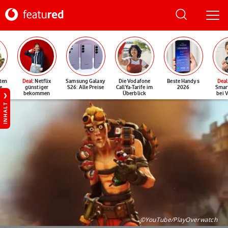
ten
Deal
: Netflix
Samsung Galaxy
Die Vodafone
Beste Handys
Deal
e
günstiger
S26: Alle Preise
CallYa-Tarife im
2026
Smar
bekommen
Überblick
bei 
INHALT
©YouTube/PlayOverwatch