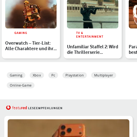
GAMING
TV &
ENTERTAINMENT
Overwatch – Tier-List:
Unfamiliar Staffel 2: Wird
Par
Alle Charaktere und ihre
die Thrillerserie
bes
Fähigkeiten in Se…
fortgesetzt?
Str
Gaming
Xbox
Pc
Playstation
Multiplayer
Online-Game
red
featu
LESEEMPFEHLUNGEN