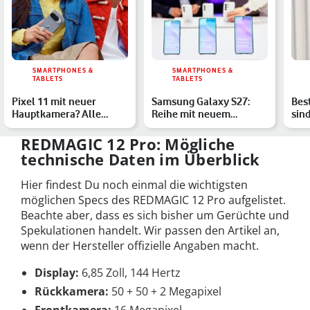
SMARTPHONES &
SMARTPHONES &
TABLETS
TABLETS
Pixel 11 mit neuer
Samsung Galaxy S27:
Bes
Hauptkamera? Alle
Reihe mit neuem
sind
Gerüchte in der
Modell? Alle Gerüchte
Sma
Übersicht
REDMAGIC 12 Pro: Mögliche
technische Daten im Überblick
Hier findest Du noch einmal die wichtigsten
möglichen Specs des REDMAGIC 12 Pro aufgelistet.
Beachte aber, dass es sich bisher um Gerüchte und
Spekulationen handelt. Wir passen den Artikel an,
wenn der Hersteller offizielle Angaben macht.
Display:
6,85 Zoll, 144 Hertz
Rückkamera:
50 + 50 + 2 Megapixel
Frontkamera:
16 Megapixel