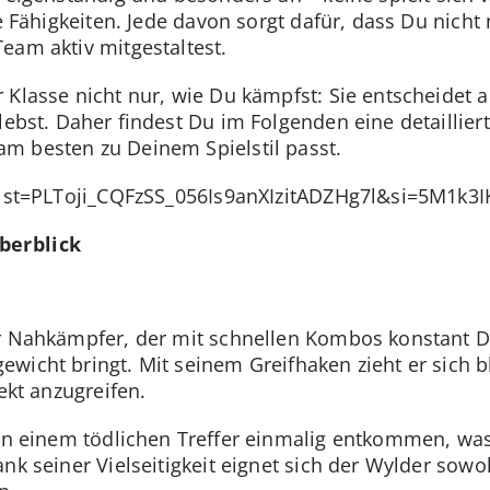
le Fähigkeiten. Jede davon sorgt dafür, dass Du nich
eam aktiv mitgestaltest.
r Klasse nicht nur, wie Du kämpfst: Sie entscheidet 
lebst. Daher findest Du im Folgenden eine detailliert
m besten zu Deinem Spielstil passt.
?list=PLToji_CQFzSS_056Is9anXIzitADZHg7l&si=5M1k
berblick
er Nahkämpfer, der mit schnellen Kombos konstant 
wicht bringt. Mit seinem Greifhaken zieht er sich bl
ekt anzugreifen.
ann einem tödlichen Treffer einmalig entkommen, wa
nk seiner Vielseitigkeit eignet sich der Wylder sowoh