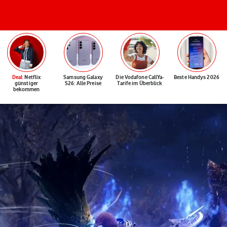
Deal
: Netflix
Samsung Galaxy
Die Vodafone CallYa-
Beste Handys 2026
günstiger
S26: Alle Preise
Tarife im Überblick
bekommen