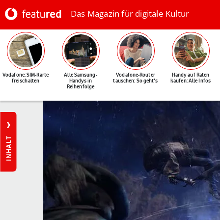
Das Magazin für digitale Kultur
Vodafone: SIM-Karte
Alle Samsung-
Vodafone-Router
Handy auf Raten
freischalten
Handys in
tauschen: So geht's
kaufen: Alle Infos
Reihenfolge
INHALT