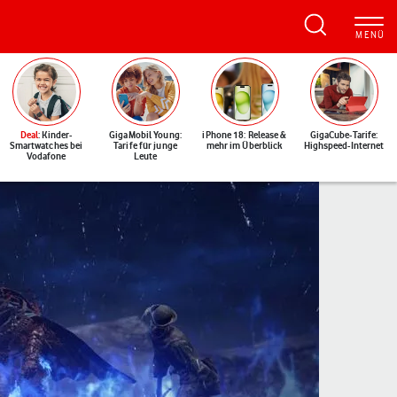
Deal
: Kinder-
GigaMobil Young:
iPhone 18: Release &
GigaCube-Tarife:
Smartwatches bei
Tarife für junge
mehr im Überblick
Highspeed-Internet
Vodafone
Leute