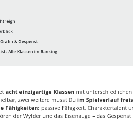
ghtreign
erblick
 Gräfin & Gespenst
List: Alle Klassen im Ranking
tet
acht einzigartige Klassen
mit unterschiedlichen 
pielbar, zwei weitere musst Du
im Spielverlauf frei
le Fähigkeiten
:
passive Fähigkeit, Charaktertalent u
ren der Wylder und das Eisenauge – das Gespenst i