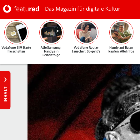
Das Magazin für digitale Kultur
Vodafone: SIM-Karte
Alle Samsung-
Vodafone-Router
Handy auf Raten
freischalten
Handys in
tauschen: So geht's
kaufen: Alle Infos
Reihenfolge
INHALT