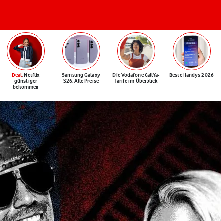
Deal
: Netflix
Samsung Galaxy
Die Vodafone CallYa-
Beste Handys 2026
günstiger
S26: Alle Preise
Tarife im Überblick
bekommen