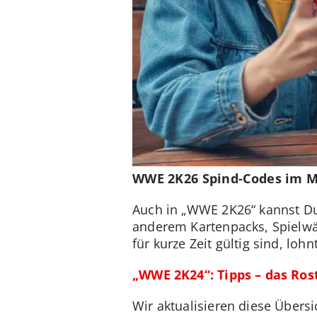
WWE 2K26 Spind-Codes im Mä
Auch in „WWE 2K26“ kannst Du
anderem Kartenpacks, Spielwä
für kurze Zeit gültig sind, lo
„WWE 2K24“: Tipps – das Ro
Wir aktualisieren diese Übers