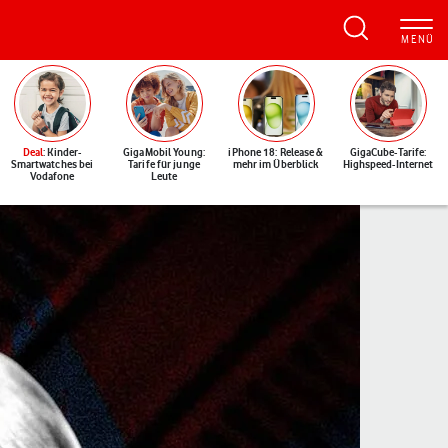
Deal
: Kinder-
GigaMobil Young:
iPhone 18: Release &
GigaCube-Tarife:
Smartwatches bei
Tarife für junge
mehr im Überblick
Highspeed-Internet
Vodafone
Leute