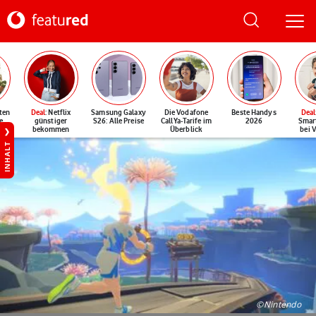
ten
Deal
: Netflix
Samsung Galaxy
Die Vodafone
Beste Handys
Deal
e
günstiger
S26: Alle Preise
CallYa-Tarife im
2026
Smar
bekommen
Überblick
bei 
INHALT
©Nintendo