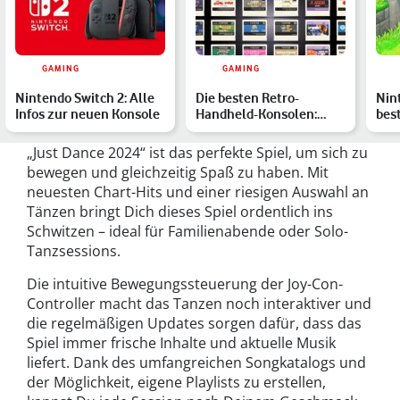
GAMING
GAMING
Nintendo Switch 2: Alle
Die besten Retro-
Nin
Infos zur neuen Konsole
Handheld-Konsolen:
bes
Unsere Top 7
Knob
Alt
„Just Dance 2024“ ist das perfekte Spiel, um sich zu
bewegen und gleichzeitig Spaß zu haben. Mit
neuesten Chart-Hits und einer riesigen Auswahl an
Tänzen bringt Dich dieses Spiel ordentlich ins
Schwitzen – ideal für Familienabende oder Solo-
Tanzsessions.
Die intuitive Bewegungssteuerung der Joy-Con-
Controller macht das Tanzen noch interaktiver und
die regelmäßigen Updates sorgen dafür, dass das
Spiel immer frische Inhalte und aktuelle Musik
liefert. Dank des umfangreichen Songkatalogs und
der Möglichkeit, eigene Playlists zu erstellen,