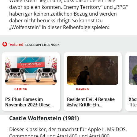
Wolfenstein“ legt nahe, dass die anderen Teile
davor spielen könnten. Enemy Territory“ und „RPG“
haben gar keinen zeitlichen Bezug und werden
daher nicht berücksichtigt. So kannst Du
„Wolfenstein“ in dieser Reihenfolge spielen:
red
featu
LESEEMPFEHLUNGEN
GAMING
GAMING
PS-Plus-Games im
Resident Evil 4 Remake
Xbo
November 2023: Diese
&shy; Kritik: Ein
Tite
Spiele sind dabei
Meisterwerk, das sich
ver
se…
Mär
Castle Wolfenstein (1981)
Dieser Klassiker, der zunächst für Apple II, MS-DOS,
Commodore 64 und Atari 400 und Atari 800