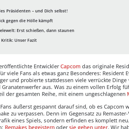
des Präsidenten – und Dich selbst!
ick gegen die Hölle kämpft
elewelt: Erst schießen, dann staunen
Kritik: Unser Fazit
eröffentlichte Entwickler
Capcom
das originale Reside
 für viele Fans als etwas ganz Besonderes: Resident 
ger und probierte stattdessen viele verrückte Dinge
Granatenwerfer aus. Was zu einem vollen Erfolg füh
 Teil der gesamten Reihe, mit einem ungeschlagenen
e Fans äußerst gespannt darauf sind, ob es Capcom w
ake zu verpassen. Denn im Gegensatz zu Remaster-
afik eines Spiels, sondern erfinden es komplett neu.
n:
Remakes begeistern
oder
sie gehen unter
. Wir ha