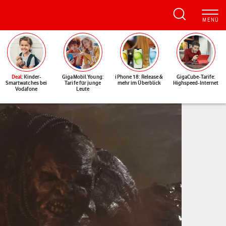
Deal
: Kinder-
GigaMobil Young:
iPhone 18: Release &
GigaCube-Tarife:
Smartwatches bei
Tarife für junge
mehr im Überblick
Highspeed-Internet
Vodafone
Leute