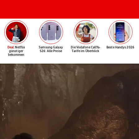
Deal
: Netflix
Samsung Galaxy
Die Vodafone CallYa-
Beste Handys 2026
günstiger
S26: Alle Preise
Tarife im Überblick
bekommen