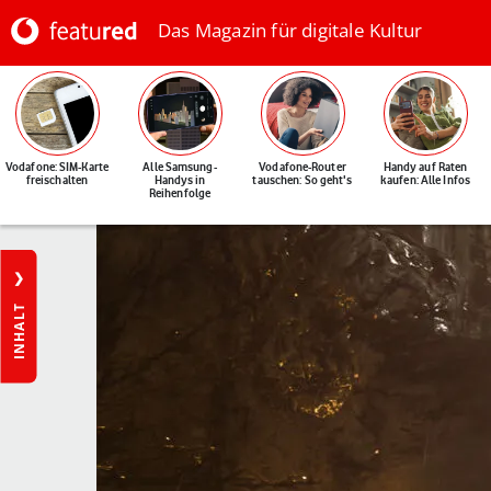
Das Magazin für digitale Kultur
Vodafone: SIM-Karte
Alle Samsung-
Vodafone-Router
Handy auf Raten
freischalten
Handys in
tauschen: So geht's
kaufen: Alle Infos
Reihenfolge
INHALT