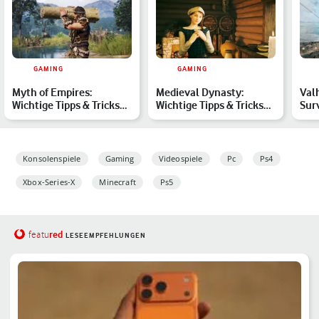
GAMING
GAMING
Myth of Empires:
Medieval Dynasty:
Val
Wichtige Tipps & Tricks
Wichtige Tipps & Tricks
Sur
für das Überleben im
zum Release im Guide
Wiki
Mit…
Konsolenspiele
Gaming
Videospiele
Pc
Ps4
Xbox-Series-X
Minecraft
Ps5
red
featu
LESEEMPFEHLUNGEN