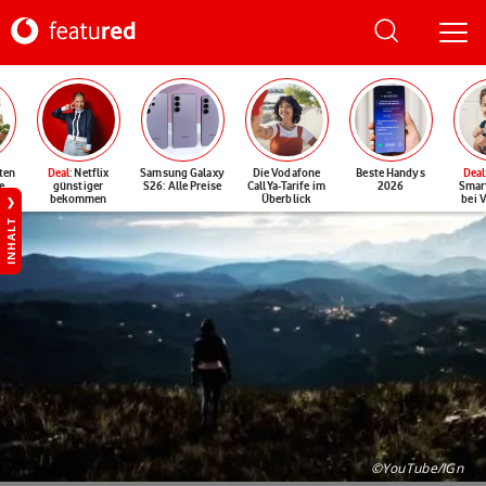
ten
Deal
: Netflix
Samsung Galaxy
Die Vodafone
Beste Handys
Deal
e
günstiger
S26: Alle Preise
CallYa-Tarife im
2026
Smar
bekommen
Überblick
bei 
INHALT
©YouTube/IGn