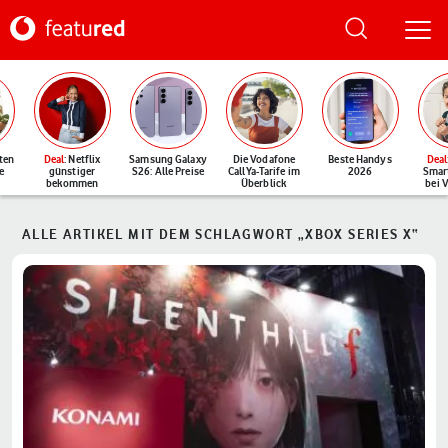
ten
Deal
: Netflix
Samsung Galaxy
Die Vodafone
Beste Handys
Deal
e
günstiger
S26: Alle Preise
CallYa-Tarife im
2026
Smar
bekommen
Überblick
bei 
ALLE ARTIKEL MIT DEM SCHLAGWORT „XBOX SERIES X“