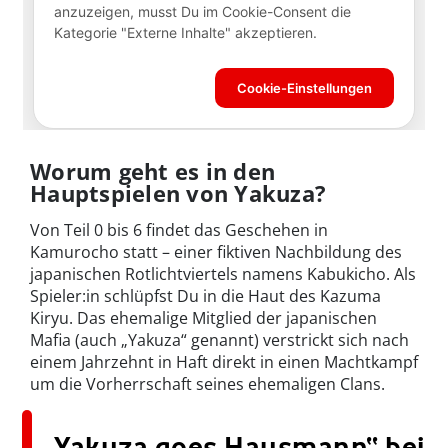
Worum geht es in den
Hauptspielen von Yakuza?
Von Teil 0 bis 6 findet das Geschehen in
Kamurocho statt – einer fiktiven Nachbildung des
japanischen Rotlichtviertels namens Kabukicho. Als
Spieler:in schlüpfst Du in die Haut des Kazuma
Kiryu. Das ehemalige Mitglied der japanischen
Mafia (auch „Yakuza“ genannt) verstrickt sich nach
einem Jahrzehnt in Haft direkt in einen Machtkampf
um die Vorherrschaft seines ehemaligen Clans.
„Yakuza goes Hausmann“ bei