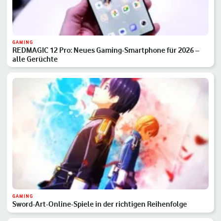
GAMING
REDMAGIC 12 Pro: Neues Gaming-Smartphone für 2026 –
alle Gerüchte
GAMING
Sword-Art-Online-Spiele in der richtigen Reihenfolge