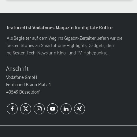
featured ist Vodafones Magazin für digitale Kultur
Als Begleiter auf dem Weg ins Gigabit-Zeitalter liefern wir die
besten Stories zu Smartphone-Highlights, Gadgets, den
heißesten Tech-News und Kino- und TV-Höhepunkte.
Anschrift
Vodafone GmbH
Ferdinand-Braun-Platz 1
40549 Düsseldorf