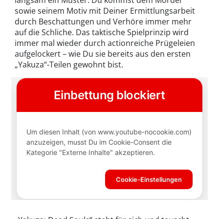
langsam ein Muster. Du kommst dem Mörder
sowie seinem Motiv mit Deiner Ermittlungsarbeit
durch Beschattungen und Verhöre immer mehr
auf die Schliche. Das taktische Spielprinzip wird
immer mal wieder durch actionreiche Prügeleien
aufgelockert – wie Du sie bereits aus den ersten
„Yakuza“-Teilen gewohnt bist.