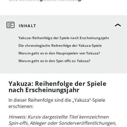
Yakuza: Reihenfolge der Spiele nach Erscheinungsjahr
Die chronologische Reihenfolge der Yakuza-Spiele
Worum geht es in den Hauptspielen von Yakuza?
Worum geht es in den Spin-offs zu Yakuza?
Yakuza: Reihenfolge der Spiele
nach Erscheinungsjahr
In dieser Reihenfolge sind die „Yakuza“-Spiele
erschienen:
Hinweis: Kursiv dargestellte Titel kennzeichnen
Spin-offs, Ableger oder Sonderveröffentlichungen,