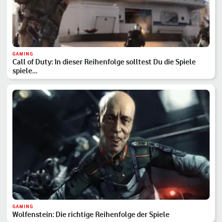
GAMING
Call of Duty: In dieser Reihenfolge solltest Du die Spiele
spiele…
GAMING
Wolfenstein: Die richtige Reihenfolge der Spiele