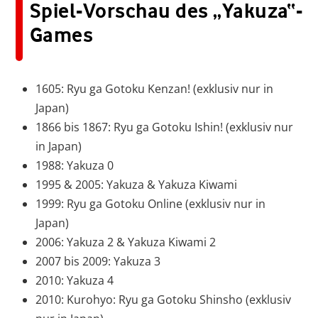
Spiel-Vorschau des „Yakuza“-
Games
1605: Ryu ga Gotoku Kenzan! (exklusiv nur in
Japan)
1866 bis 1867: Ryu ga Gotoku Ishin! (exklusiv nur
in Japan)
1988: Yakuza 0
1995 & 2005: Yakuza & Yakuza Kiwami
1999: Ryu ga Gotoku Online (exklusiv nur in
Japan)
2006: Yakuza 2 & Yakuza Kiwami 2
2007 bis 2009: Yakuza 3
2010: Yakuza 4
2010: Kurohyo: Ryu ga Gotoku Shinsho (exklusiv