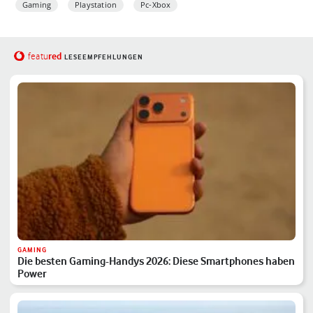
Gaming
Playstation
Pc-Xbox
red
featu
LESEEMPFEHLUNGEN
GAMING
Die besten Gaming-Handys 2026: Diese Smartphones haben
Power