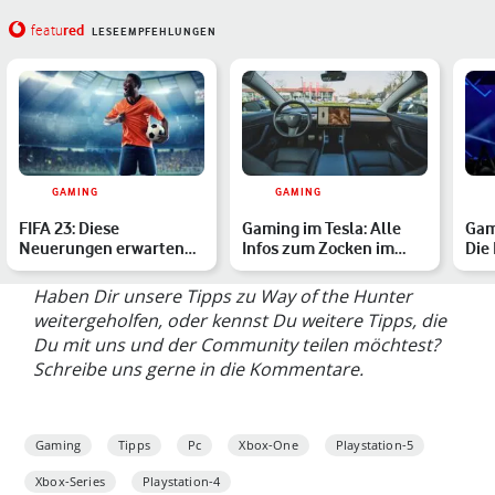
red
featu
LESEEMPFEHLUNGEN
GAMING
GAMING
FIFA 23: Diese
Gaming im Tesla: Alle
Gam
Neuerungen erwarten
Infos zum Zocken im
Die 
Dich in der
Elektroauto
Gam
Fußballsimulation
Sho
Haben Dir unsere Tipps zu Way of the Hunter
weitergeholfen, oder kennst Du weitere Tipps, die
Du mit uns und der Community teilen möchtest?
Schreibe uns gerne in die Kommentare.
Gaming
Tipps
Pc
Xbox-One
Playstation-5
Xbox-Series
Playstation-4