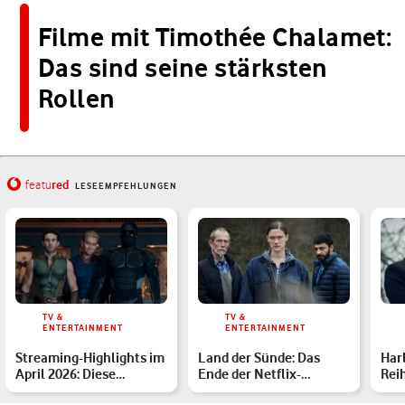
Filme mit Timothée Chalamet:
Das sind seine stärksten
Rollen
red
featu
LESEEMPFEHLUNGEN
TV &
TV &
ENTERTAINMENT
ENTERTAINMENT
Streaming-Highlights im
Land der Sünde: Das
Har
April 2026: Diese
Ende der Netflix-
Reih
Neustarts darfst Du nic…
Miniserie erklärt
Fil