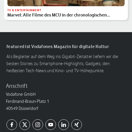
TV & ENTERTAINMENT
Marvel: Alle Filme des MCU in der chronologischen
Reihenfolge
featured ist Vodafones Magazin für digitale Kultur
Als Begleiter auf dem Weg ins Gigabit-Zeitalter liefern wir die
besten Stories zu Smartphone-Highlights, Gadgets, den
heißesten Tech-News und Kino- und TV-Höhepunkte.
Anschrift
Vodafone GmbH
Ferdinand-Braun-Platz 1
40549 Düsseldorf