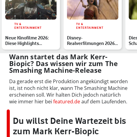
TV &
TV &
ENTERTAINMENT
ENTERTAINMENT
Neue Kinofilme 2026:
Disney-
Die
Diese Highlights
Realverfilmungen 2026:
Sch
erwarten Dich
Diese Remakes sind
Rin
bestätigt – oder…
Wann startet das Mark Kerr-
Biopic? Das wissen wir zum The
Smashing Machine-Release
Da gerade erst die Produktion angekündigt worden
ist, ist noch nicht klar, wann The Smashing Machine
erscheinen soll. Wir halten Dich jedoch natürlich
wie immer hier bei
featured.de
auf dem Laufenden.
Du willst Deine Wartezeit bis
zum Mark Kerr-Biopic