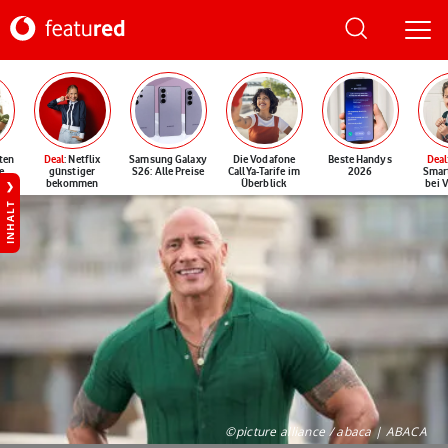
ten
Deal
: Netflix
Samsung Galaxy
Die Vodafone
Beste Handys
Deal
e
günstiger
S26: Alle Preise
CallYa-Tarife im
2026
Smar
bekommen
Überblick
bei 
INHALT
©picture alliance / abaca | ABACA