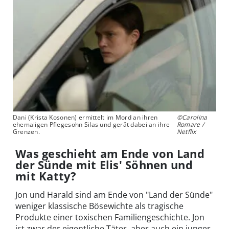
Dani (Krista Kosonen) ermittelt im Mord an ihren
©Carolina
ehemaligen Pflegesohn Silas und gerät dabei an ihre
Romare /
Grenzen.
Netflix
Was geschieht am Ende von Land
der Sünde mit Elis' Söhnen und
mit Katty?
Jon und Harald sind am Ende von "Land der Sünde"
weniger klassische Bösewichte als tragische
Produkte einer toxischen Familiengeschichte. Jon
ist zwar der eigentliche Täter, aber auch ein junger