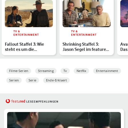
TV &
TV &
ENTERTAINMENT
ENTERTAINMENT
Fallout Staffel 3: Wie
Shrinking Staffel 3:
Avat
steht es um die
Jason Segel im featured-
Das
Fortsetzung der
Interview – alle Inf…
„Fir
Amazon-Ser…
Filme-Serien
Streaming
Tv
Netflix
Entertainment
Serien
Serie
Ende-Erklaert
red
featu
LESEEMPFEHLUNGEN